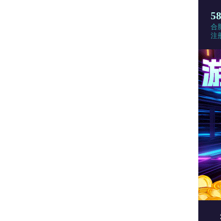
5
合
注